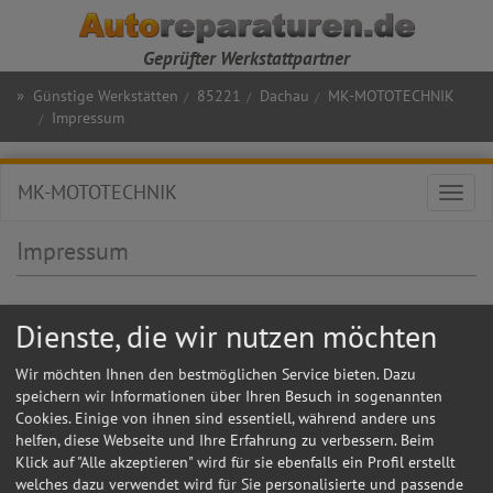
Geprüfter Werkstattpartner
»
Günstige Werkstätten
85221
Dachau
MK-MOTOTECHNIK
Impressum
MK-MOTOTECHNIK
Toggl
navig
Impressum
Anschrift:
Dienste, die wir nutzen möchten
MK-MOTOTECHNIK
Otto Hahn Str 10
Wir möchten Ihnen den bestmöglichen Service bieten. Dazu
85221
Dachau
speichern wir Informationen über Ihren Besuch in sogenannten
Cookies. Einige von ihnen sind essentiell, während andere uns
Geschäftsführer:
helfen, diese Webseite und Ihre Erfahrung zu verbessern. Beim
Karaarslan
Klick auf "Alle akzeptieren" wird für sie ebenfalls ein Profil erstellt
welches dazu verwendet wird für Sie personalisierte und passende
Ansprechpartner: