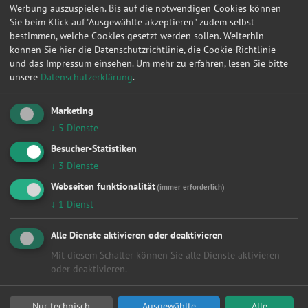
Werbung auszuspielen. Bis auf die notwendigen Cookies können
Herr Karaarslan Murat
Sie beim Klick auf "Ausgewählte akzeptieren" zudem selbst
Telefon:
bestimmen, welche Cookies gesetzt werden sollen. Weiterhin
Telefonnummer anzeigen
können Sie hier die Datenschutzrichtlinie, die Cookie-Richtlinie
und das Impressum einsehen.
Um mehr zu erfahren, lesen Sie bitte
E-Mail:
unsere
Datenschutzerklärung
.
E-Mail senden
Marketing
Ust.-Nr.:
107/234/71414
↓
5
Dienste
Besucher-Statistiken
↓
3
Dienste
Inhaltlich Verantwortlicher im Sinne der §§ 5, 6 TMG
(Telemediengesetz):
Webseiten funktionalität
(immer erforderlich)
MK-MOTOTECHNIK (Anschrift wie oben)
↓
1
Dienst
Haftung
Alle Dienste aktivieren oder deaktivieren
Die Inhalte dieser Informationsseite werden mit größtmöglicher
Sorgfalt erstellt. Die Firma
MK-MOTOTECHNIK
übernimmt jedoch
Mit diesem Schalter können Sie alle Dienste aktivieren
keine Gewähr für die Richtigkeit, Vollständigkeit und Aktualität
oder deaktivieren.
der bereitgestellten Inhalte. Die Nutzung der abrufbaren Inhalte
erfolgt auf eigene Gefahr des Nutzers.
Nur technisch
Ausgewählte
Alle